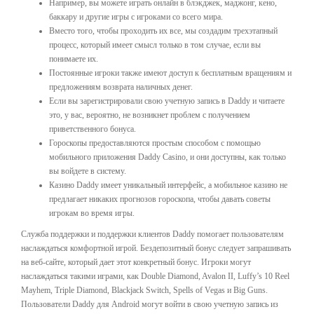
Например, вы можете играть онлайн в блэкджек, маджонг, кено,
баккару и другие игры с игроками со всего мира.
Вместо того, чтобы проходить их все, мы создадим трехэтапный
процесс, который имеет смысл только в том случае, если вы
понимаете их.
Постоянные игроки также имеют доступ к бесплатным вращениям и
предложениям возврата наличных денег.
Если вы зарегистрировали свою учетную запись в Daddy и читаете
это, у вас, вероятно, не возникнет проблем с получением
приветственного бонуса.
Гороскопы предоставляются простым способом с помощью
мобильного приложения Daddy Casino, и они доступны, как только
вы войдете в систему.
Казино Daddy имеет уникальный интерфейс, а мобильное казино не
предлагает никаких прогнозов гороскопа, чтобы давать советы
игрокам во время игры.
Служба поддержки и поддержки клиентов Daddy помогает пользователям
наслаждаться комфортной игрой. Бездепозитный бонус следует запрашивать
на веб-сайте, который дает этот конкретный бонус. Игроки могут
наслаждаться такими играми, как Double Diamond, Avalon II, Luffy’s 10 Reel
Mayhem, Triple Diamond, Blackjack Switch, Spells of Vegas и Big Guns.
Пользователи Daddy для Android могут войти в свою учетную запись из