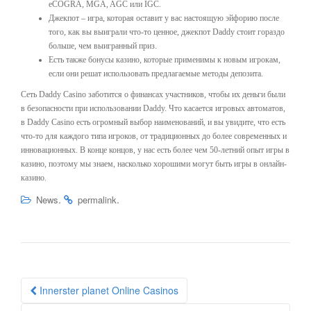
eCOGRA, MGA, AGC или IGC.
Джекпот – игра, которая оставит у вас настоящую эйфорию после
того, как вы выиграли что-то ценное, джекпот Daddy стоит гораздо
больше, чем выигранный приз.
Есть также бонусы казино, которые применимы к новым игрокам,
если они решат использовать предлагаемые методы депозита.
Сеть Daddy Casino заботится о финансах участников, чтобы их деньги были
в безопасности при использовании Daddy. Что касается игровых автоматов,
в Daddy Casino есть огромный выбор наименований, и вы увидите, что есть
что-то для каждого типа игроков, от традиционных до более современных и
инновационных. В конце концов, у нас есть более чем 50-летний опыт игры в
казино, поэтому мы знаем, насколько хорошими могут быть игры в онлайн-
казино.
.
.
News
permalink
Innerster planet Online Casinos
Post navigation