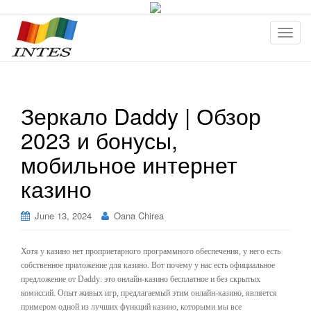
T
o
g
g
l
Зеркало Daddy | Обзор
e
2023 и бонусы,
n
a
мобильное интернет
v
i
казино
g
a
June 13, 2024
Oana Chirea
t
i
Хотя у казино нет проприетарного программного обеспечения, у него есть
o
собственное приложение для казино. Вот почему у нас есть официальное
n
предложение от Daddy: это онлайн-казино бесплатное и без скрытых
комиссий. Опыт живых игр, предлагаемый этим онлайн-казино, является
примером одной из лучших функций казино, которыми мы все