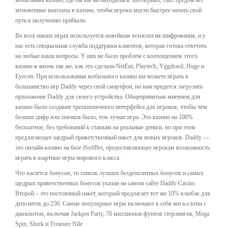
мобильных казино, где бы вы ни находились. Во-первых, сайт предлагает
мгновенные выплаты в казино, чтобы игроки могли быстрее начать свой
путь к получению прибыли.
Во всех наших играх используется новейшая технология шифрования, и у
нас есть специальная служба поддержки клиентов, которая готова ответить
на любые ваши вопросы. У них не было проблем с воплощением этого
казино в жизнь так же, как это сделали NetEnt, Playtech, Yggdrasil, Huge и
Eyecon. При использовании мобильного казино вы можете играть в
большинство игр Daddy через свой смартфон, но вам придется загрузить
приложение Daddy для своего устройства. Общепринятым мнением для
казино было создание трехкнопочного интерфейса для игроков, чтобы чем
больше цифр или значков было, тем лучше игра. Это казино на 100%
бесплатное, без требований к ставкам на реальные деньги, но при этом
предлагающее щедрый приветственный пакет для новых игроков. Daddy —
это онлайн-казино на базе iSoftBet, предоставляющее игрокам возможность
играть в азартные игры мирового класса.
Что касается бонусов, то список лучших бездепозитных бонусов и самых
щедрых приветственных бонусов указан на самом сайте Daddy Casino.
Второй – это постоянный пакет, который предлагает тот же 10% кэшбэк для
депозитов до 250. Самые популярные игры включают в себя мега-слоты с
джекпотом, включая Jackpot Party, 70 миллионов фунтов стерлингов, Mega
Spin, Shrek и Treasure Nile.